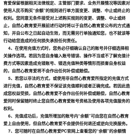
育爱保留根据相关法律规定、主管部门要求、业务开展情况等因素对
使用人民币购买“余额”的规则进行单方面变更、调整、中止或终止的
权利。您同意无条件接受对上述购买规则的变更、调整、中止或终
止，自然心教育爱开展前述行动时将以于自然心教育爱公布的方式通
知，并自公布之日起自动生效，而无需另行单独通知您，也不就该等
行动给您造成的任何损失承担任何责任。
4、在使用充值方式时，您务必仔细确认自己的账号并仔细选择相
关操作选项。若因为您自身输入账号错误、操作不当或不了解充值计
费方式等因素造成充错账号、错选充值种类等情形而损害自身权益
的，自然心教育爱将不会作出任何补偿或赔偿。
5、若您以非法的方式，或使用非自然心教育爱所指定的充值方式
进行充值，自然心教育爱不保证该充值顺利或者正确完成。若因此造
成您权益受损，自然心教育爱不会作出任何补偿或赔偿，自然心教育
爱同时保留随时终止您自然心教育爱账号资格及使用各项充值服务的
权利。
6、充值成功后，充值所增加的账号内“余额”可由您在自然心教育
爱上自由使用，但自然心教育爱不会提供任何退还或逆向兑换服务。
7、您可随时在自然心教育爱PC官网上查看您的“余额”的余额情