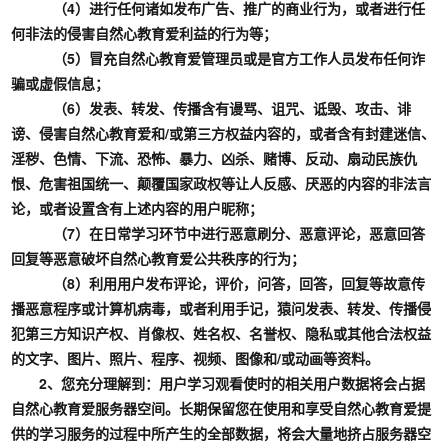
（4）进行任何诸如发布广告、推广的商业行为，或者进行任
何非法的侵害自然心教育爱利益的行为等；
（5）冒充自然心教育爱管理员或是官方工作人员发布任何诈
骗或虚假信息；
（6）发表、转发、传播含有谩骂、诅咒、诋毁、攻击、诽
谤、侵害自然心教育爱和/或第三方权益内容的，或者含有封建迷信、
淫秽、色情、下流、恐怖、暴力、凶杀、赌博、反动、扇动民族仇
恨、危害祖国统一、颠覆国家政权等让人反感、厌恶的内容的非法言
论，或者设置含有上述内容的用户昵称；
（7）在日常学习环节中进行恶意刷分、恶意评论，恶意回答
回复等恶意破坏自然心教育爱公共秩序的行为；
（8）利用用户发布评论，评价，问答，回答，回复等故意传
播恶意程序或计算机病毒，或者利用手记，猿问发表、转发、传播侵
犯第三方知识产权、肖像权、姓名权、名誉权、隐私或其他合法权益
的文字、图片、照片、程序、视频、图像和/或动画等资料。
2、您充分理解到：用户学习观看使时的相关用户数据将会占据
自然心教育爱服务器空间。长期保留您在使用和享受自然心教育爱提
供的学习服务的过程中所产生的全部数据，将会大量地挤占服务器空