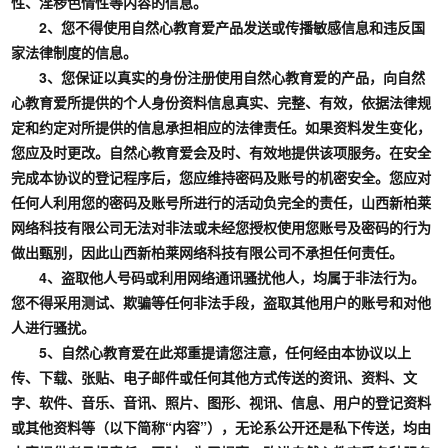
性、淫秽色情性等内容的信息。
2、您不得使用自然心教育爱产品发送或传播敏感信息和违反国
家法律制度的信息。
3、您保证以真实的身份注册使用自然心教育爱的产品，向自然
心教育爱所提供的个人身份资料信息真实、完整、有效，依据法律规
定和约定对所提供的信息承担相应的法律责任。如果资料发生变化，
您应及时更改。自然心教育爱会及时、有效地提供该项服务。在安全
完成本协议的登记程序后，您应维持密码及账号的机密安全。您应对
任何人利用您的密码及账号所进行的活动负完全的责任，山西新柏莱
网络科技有限公司无法对非法或未经您授权使用您账号及密码的行为
做出甄别，因此山西新柏莱网络科技有限公司不承担任何责任。
4、盗取他人号码或利用网络通讯骚扰他人，均属于非法行为。
您不得采用测试、欺骗等任何非法手段，盗取其他用户的账号和对他
人进行骚扰。
5、自然心教育爱在此郑重提请您注意，任何经由本协议以上
传、下载、张贴、电子邮件或任何其他方式传送的资讯、资料、文
字、软件、音乐、音讯、照片、图形、视讯、信息、用户的登记资料
或其他资料等（以下简称“内容”），无论系公开还是私下传送，均由