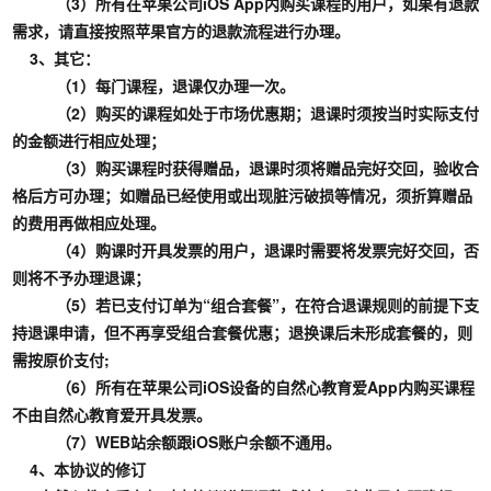
（3）所有在苹果公司iOS App内购买课程的用户，如果有退款
需求，请直接按照苹果官方的退款流程进行办理。
3、其它：
（1）每门课程，退课仅办理一次。
（2）购买的课程如处于市场优惠期；退课时须按当时实际支付
的金额进行相应处理；
（3）购买课程时获得赠品，退课时须将赠品完好交回，验收合
格后方可办理；如赠品已经使用或出现脏污破损等情况，须折算赠品
的费用再做相应处理。
（4）购课时开具发票的用户，退课时需要将发票完好交回，否
则将不予办理退课；
（5）若已支付订单为“组合套餐”，在符合退课规则的前提下支
持退课申请，但不再享受组合套餐优惠；退换课后未形成套餐的，则
需按原价支付;
（6）所有在苹果公司iOS设备的自然心教育爱App内购买课程
不由自然心教育爱开具发票。
（7）WEB站余额跟iOS账户余额不通用。
4、本协议的修订